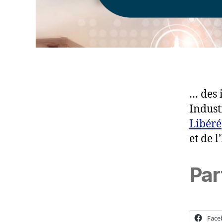
… des 
Indust
Libéré
et de l
Par
Face