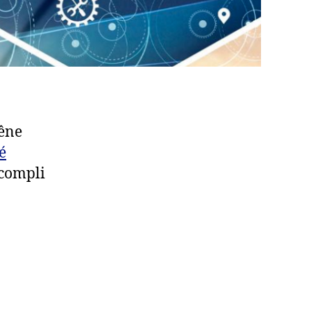
hêne
é
ccompli