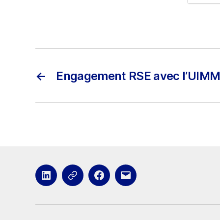
←
Engagement RSE avec l’UIM
LinkedIn
x
Facebook
E-
mail