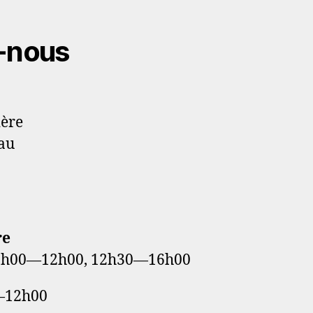
-nous
ière
au
8
re
: 7h00—12h00, 12h30—16h00
—12h00