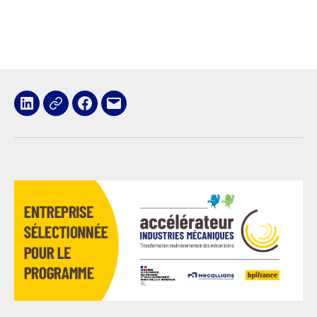
LinkedIn
x
Facebook
E-
mail