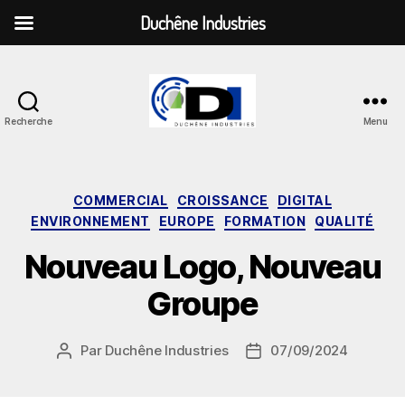
Duchêne Industries
Recherche
Menu
Duchêne
Industries
Catégories
COMMERCIAL
CROISSANCE
DIGITAL
ENVIRONNEMENT
EUROPE
FORMATION
QUALITÉ
Nouveau Logo, Nouveau
Groupe
Par
Duchêne Industries
07/09/2024
Auteur
Date
de
de
l’article
l’article