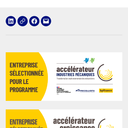
LinkedIn
x
Facebook
E-
mail