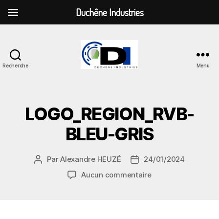
Duchêne Industries
Recherche
Menu
Duchêne
Industries
LOGO_REGION_RVB-
BLEU-GRIS
Par
Alexandre HEUZÉ
24/01/2024
Auteur
Date
de
de
sur
Aucun commentaire
l’article
l’article
LOGO_REGION_RVB
BLEU-
GRIS