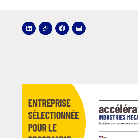
LinkedIn
x
Facebook
E-
mail