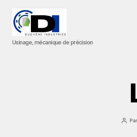
Duchêne
Usinage, mécanique de précision
Industries
Pa
Auteu
de
l’artic