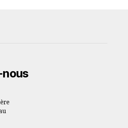
-nous
ière
au