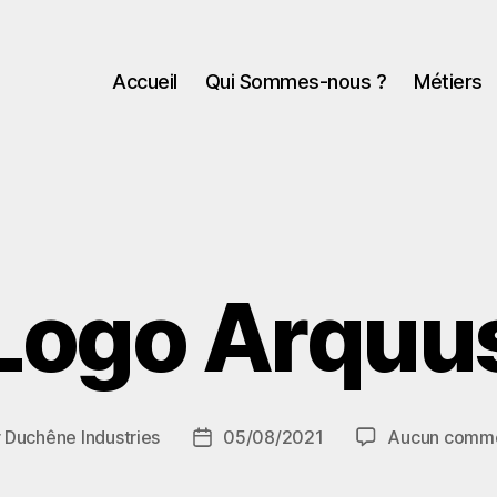
Accueil
Qui Sommes-nous ?
Métiers
Logo Arquu
r
Duchêne Industries
05/08/2021
Aucun comme
r
Date
de
le
l’article