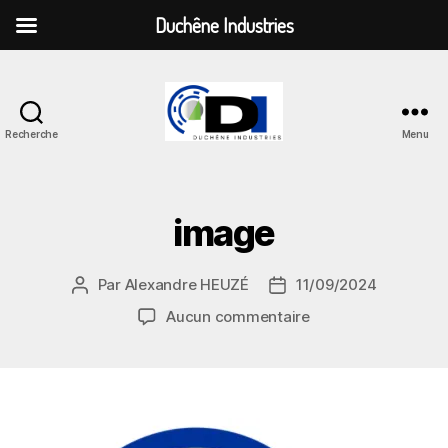
Duchêne Industries
Recherche
Menu
Duchêne
Industries
image
Par
Alexandre HEUZÉ
11/09/2024
Auteur
Date
de
de
sur
Aucun commentaire
l’article
l’article
image