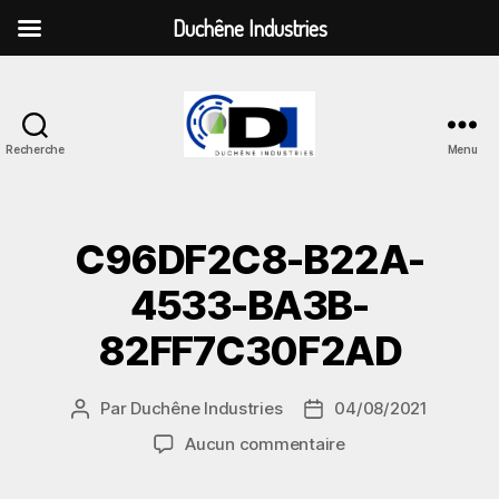
Duchêne Industries
Recherche
Menu
Duchêne
Industries
C96DF2C8-B22A-
4533-BA3B-
82FF7C30F2AD
Par
Duchêne Industries
04/08/2021
Auteur
Date
de
de
sur
Aucun commentaire
l’article
l’article
C96DF2C8-
B22A-