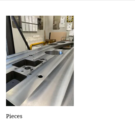
4533-
BA3B-
82FF7C30F2AD
Pieces