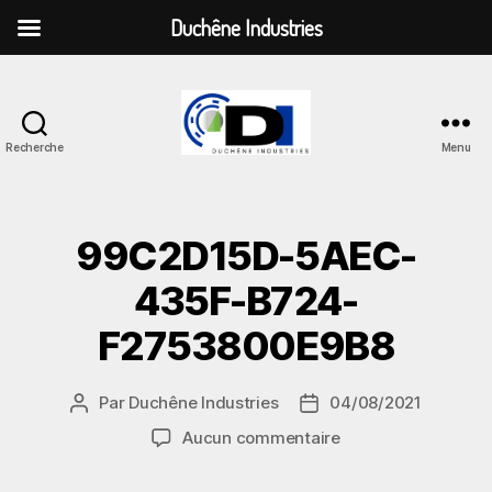
Duchêne Industries
Recherche
Menu
Duchêne
Industries
99C2D15D-5AEC-
435F-B724-
F2753800E9B8
Par
Duchêne Industries
04/08/2021
Auteur
Date
de
de
sur
Aucun commentaire
l’article
l’article
99C2D15D-
5AEC-