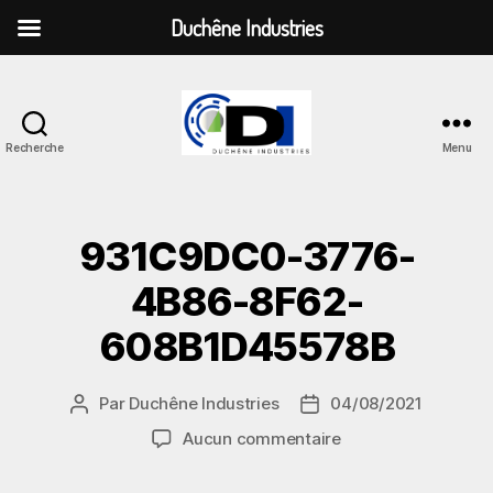
Duchêne Industries
Recherche
Menu
Duchêne
Industries
931C9DC0-3776-
4B86-8F62-
608B1D45578B
Par
Duchêne Industries
04/08/2021
Auteur
Date
de
de
sur
Aucun commentaire
l’article
l’article
931C9DC0-
3776-