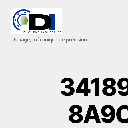
Duchêne
Usinage, mécanique de précision
Industries
3418
8A9C