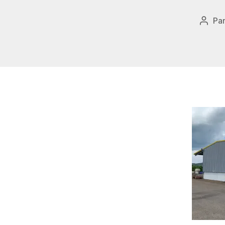
Pa
Auteu
de
l’artic