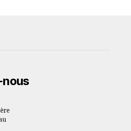
-nous
ière
au