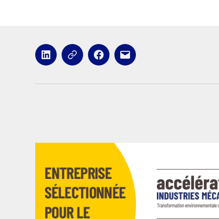
LinkedIn
x
Facebook
E-
mail