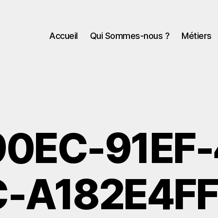
Accueil
Qui Sommes-nous ?
Métiers
90EC-91EF-
-A182E4F