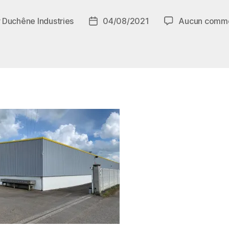
r
Duchêne Industries
04/08/2021
Aucun comme
r
Date
de
le
l’article