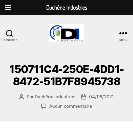
Duchêne Industries
Recherche
Menu
Duchêne
Industries
150711C4-250E-4DD1-
8472-51B7F8945738
Par
Duchêne Industries
04/08/2021
Auteur
Date
de
de
sur
Aucun commentaire
l’article
l’article
150711C4-
250E-
4DD1-
8472-