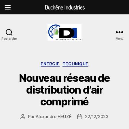
Duchêne Industries
Recherche
Menu
Duchêne
Industries
Catégories
ENERGIE
TECHNIQUE
Nouveau réseau de
distribution d’air
comprimé
Par
Alexandre HEUZÉ
22/12/2023
Auteur
Date
de
de