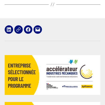
LinkedIn
x
Facebook
E-
mail